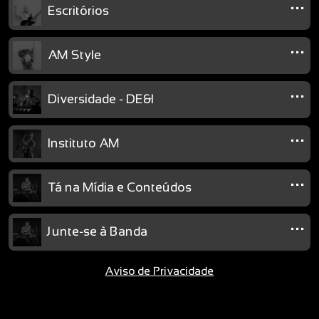
...
Escritórios
...
AM Style
...
Diversidade - DE&I
...
Instituto AM
...
Tá na Mídia e Conteúdos
...
Junte-se à Banda
Aviso de Privacidade