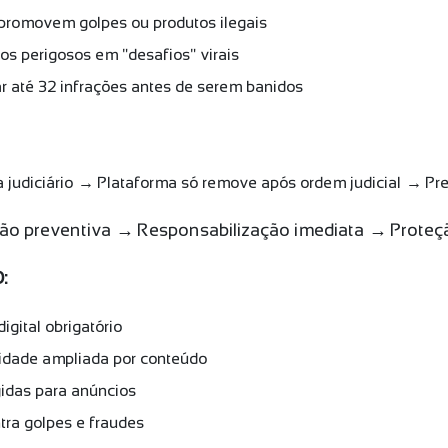
promovem golpes ou produtos ilegais
os perigosos em "desafios" virais
 até 32 infrações antes de serem banidos
na judiciário → Plataforma só remove após ordem judicial → Pr
o preventiva → Responsabilização imediata → Proteç
O:
igital obrigatório
ilidade ampliada por conteúdo
gidas para anúncios
ntra golpes e fraudes