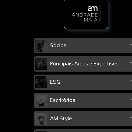
Sócios
Principais Áreas e Expertises
ESG
Escritórios
AM Style