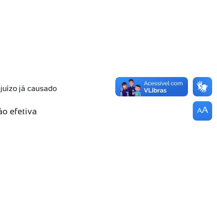
ejuízo já causado
A
ão efetiva
A