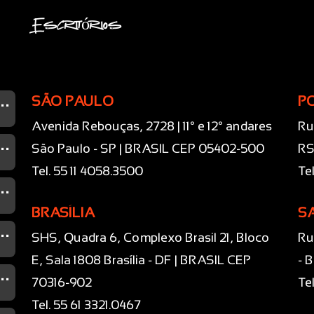
Escritórios
...
SÃO PAULO
P
Avenida Rebouças, 2728 | 11° e 12° andares
Ru
...
São Paulo - SP | BRASIL CEP 05402-500
RS
Tel. 55 11 4058.3500
Te
...
BRASÍLIA
S
...
SHS, Quadra 6, Complexo Brasil 21, Bloco
Ru
E, Sala 1808 Brasília - DF | BRASIL CEP
- 
...
70316-902
Te
Tel. 55 61 3321.0467