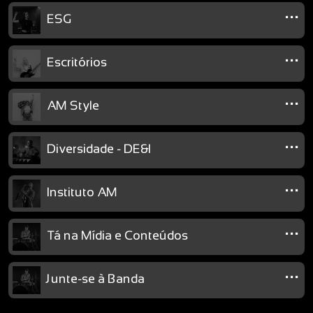
...
ESG
...
Escritórios
...
AM Style
...
Diversidade - DE&I
...
Instituto AM
...
Tá na Mídia e Conteúdos
...
Junte-se à Banda