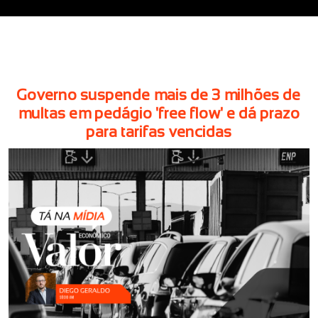
Governo suspende mais de 3 milhões de
multas em pedágio 'free flow' e dá prazo
para tarifas vencidas