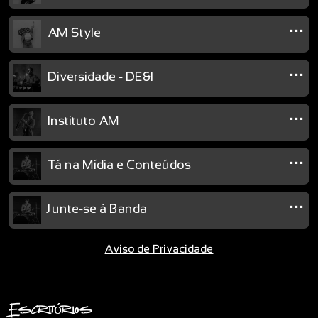
...
AM Style
...
Diversidade - DE&I
...
Instituto AM
...
Tá na Mídia e Conteúdos
...
Junte-se à Banda
Aviso de Privacidade
Escritórios