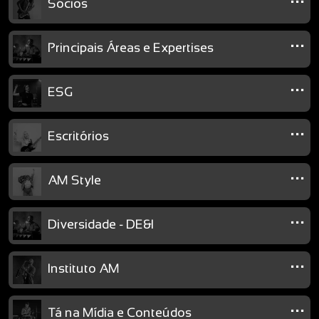
Sócios
...
Principais Áreas e Expertises
...
ESG
...
Escritórios
...
AM Style
...
Diversidade - DE&I
...
Instituto AM
...
Tá na Mídia e Conteúdos