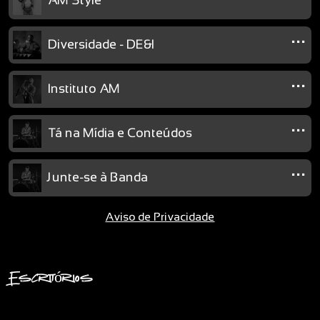
AM Style
...
Diversidade - DE&I
...
Instituto AM
...
Tá na Mídia e Conteúdos
...
Junte-se à Banda
Aviso de Privacidade
Escritórios